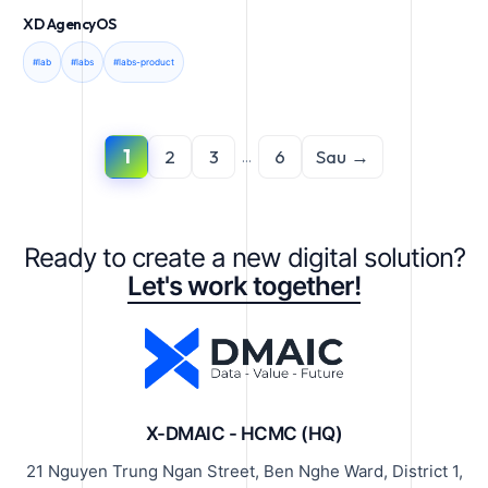
XD AgencyOS
#lab
#labs
#labs-product
1
2
3
6
Sau →
...
Ready to create a new digital solution?
Let's work together!
X-DMAIC - HCMC (HQ)
21 Nguyen Trung Ngan Street, Ben Nghe Ward, District 1,