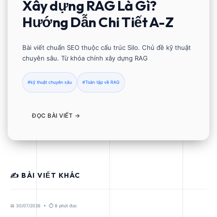
Xây dựng RAG Là Gì?
Hướng Dẫn Chi Tiết A-Z
Bài viết chuẩn SEO thuộc cấu trúc Silo. Chủ đề kỹ thuật
chuyên sâu. Từ khóa chính xây dựng RAG
#kỹ thuật chuyên sâu
#Toàn tập về RAG
ĐỌC BÀI VIẾT →
✍️ BÀI VIẾT KHÁC
📅 30/07/2026 • ⏱️ 8 phút đọc