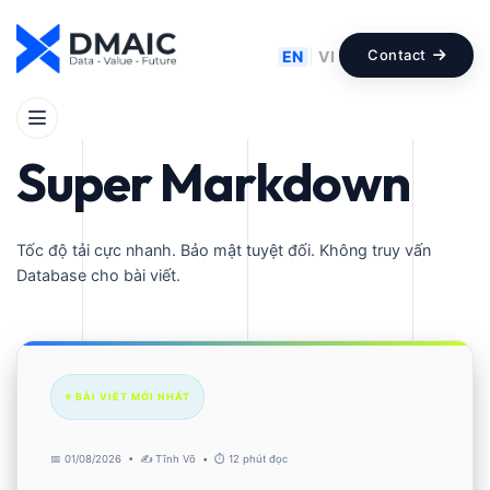
Contact
EN
|
VI
WORDPRESS FLAT-FILE CMS
Super Markdown
Tốc độ tải cực nhanh. Bảo mật tuyệt đối. Không truy vấn
Database cho bài viết.
⭐️ BÀI VIẾT MỚI NHẤT
📅 01/08/2026 • ✍️ Tĩnh Võ • ⏱️ 12 phút đọc