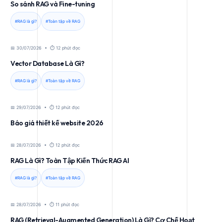
So sánh RAG và Fine-tuning
#RAG là gì?
#Toàn tập về RAG
📅 30/07/2026 • ⏱️ 12 phút đọc
Vector Database Là Gì?
#RAG là gì?
#Toàn tập về RAG
📅 29/07/2026 • ⏱️ 12 phút đọc
Báo giá thiết kế website 2026
📅 28/07/2026 • ⏱️ 12 phút đọc
RAG Là Gì? Toàn Tập Kiến Thức RAG AI
#RAG là gì?
#Toàn tập về RAG
📅 28/07/2026 • ⏱️ 11 phút đọc
RAG (Retrieval-Augmented Generation) Là Gì? Cơ Chế Hoạt