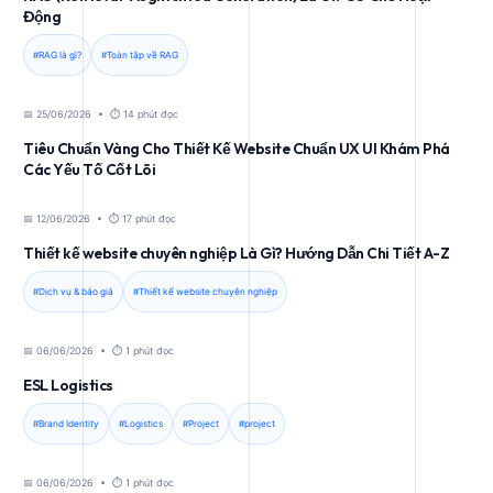
Động
#RAG là gì?
#Toàn tập về RAG
📅 25/06/2026 • ⏱️ 14 phút đọc
Tiêu Chuẩn Vàng Cho Thiết Kế Website Chuẩn UX UI Khám Phá
Các Yếu Tố Cốt Lõi
📅 12/06/2026 • ⏱️ 17 phút đọc
Thiết kế website chuyên nghiệp Là Gì? Hướng Dẫn Chi Tiết A-Z
#Dịch vụ & báo giá
#Thiết kế website chuyên nghiệp
📅 06/06/2026 • ⏱️ 1 phút đọc
ESL Logistics
#Brand Identity
#Logistics
#Project
#project
📅 06/06/2026 • ⏱️ 1 phút đọc