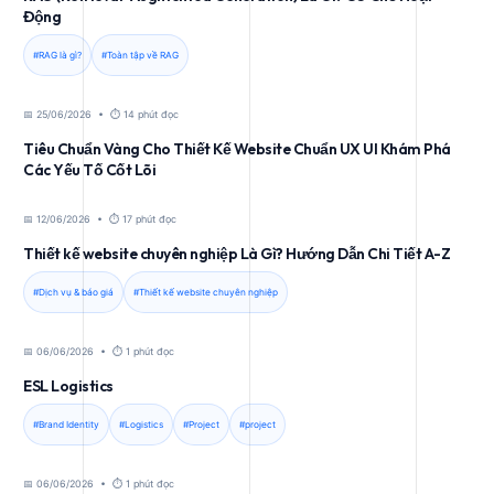
Động
#RAG là gì?
#Toàn tập về RAG
📅 25/06/2026 • ⏱️ 14 phút đọc
Tiêu Chuẩn Vàng Cho Thiết Kế Website Chuẩn UX UI Khám Phá
Các Yếu Tố Cốt Lõi
📅 12/06/2026 • ⏱️ 17 phút đọc
Thiết kế website chuyên nghiệp Là Gì? Hướng Dẫn Chi Tiết A-Z
#Dịch vụ & báo giá
#Thiết kế website chuyên nghiệp
📅 06/06/2026 • ⏱️ 1 phút đọc
ESL Logistics
#Brand Identity
#Logistics
#Project
#project
📅 06/06/2026 • ⏱️ 1 phút đọc