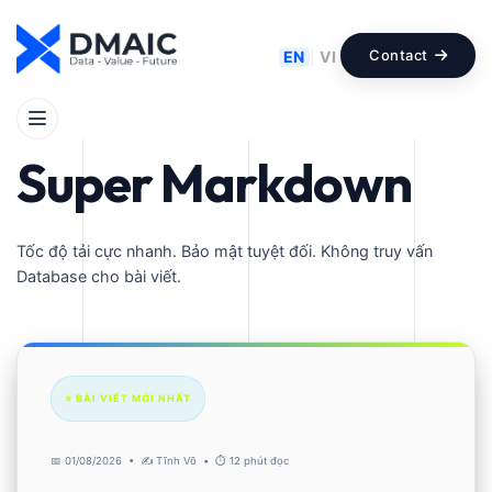
Contact
EN
|
VI
WORDPRESS FLAT-FILE CMS
Super Markdown
Tốc độ tải cực nhanh. Bảo mật tuyệt đối. Không truy vấn
Database cho bài viết.
⭐️ BÀI VIẾT MỚI NHẤT
📅 01/08/2026 • ✍️ Tĩnh Võ • ⏱️ 12 phút đọc