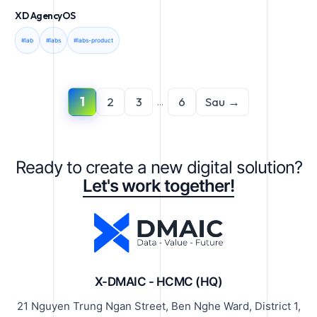
XD AgencyOS
#lab
#labs
#labs-product
1
2
3
6
Sau →
...
Ready to create a new digital solution?
Let's work together!
X-DMAIC - HCMC (HQ)
21 Nguyen Trung Ngan Street, Ben Nghe Ward, District 1,