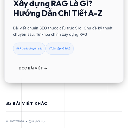
Xây dựng RAG Là Gì?
Hướng Dẫn Chi Tiết A-Z
Bài viết chuẩn SEO thuộc cấu trúc Silo. Chủ đề kỹ thuật
chuyên sâu. Từ khóa chính xây dựng RAG
#kỹ thuật chuyên sâu
#Toàn tập về RAG
ĐỌC BÀI VIẾT →
✍️ BÀI VIẾT KHÁC
📅 30/07/2026 • ⏱️ 8 phút đọc