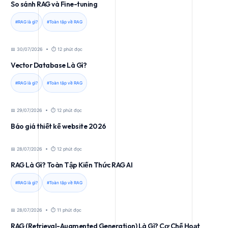
So sánh RAG và Fine-tuning
#RAG là gì?
#Toàn tập về RAG
📅 30/07/2026 • ⏱️ 12 phút đọc
Vector Database Là Gì?
#RAG là gì?
#Toàn tập về RAG
📅 29/07/2026 • ⏱️ 12 phút đọc
Báo giá thiết kế website 2026
📅 28/07/2026 • ⏱️ 12 phút đọc
RAG Là Gì? Toàn Tập Kiến Thức RAG AI
#RAG là gì?
#Toàn tập về RAG
📅 28/07/2026 • ⏱️ 11 phút đọc
RAG (Retrieval-Augmented Generation) Là Gì? Cơ Chế Hoạt