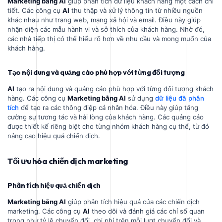
Marketing bằng AI
giúp phân tích dữ liệu khách hàng một cách chi
tiết. Các công cụ
AI
thu thập và xử lý thông tin từ nhiều nguồn
khác nhau như trang web, mạng xã hội và email. Điều này giúp
nhận diện các mẫu hành vi và sở thích của khách hàng. Nhờ đó,
các nhà tiếp thị có thể hiểu rõ hơn về nhu cầu và mong muốn của
khách hàng.
Tạo nội dung và quảng cáo phù hợp với từng đối tượng
AI
tạo ra nội dung và quảng cáo phù hợp với từng đối tượng khách
hàng. Các công cụ
Marketing bằng AI
sử dụng
dữ liệu đã phân
tích
để tạo ra các thông điệp cá nhân hóa. Điều này giúp tăng
cường sự tương tác và hài lòng của khách hàng. Các quảng cáo
được thiết kế riêng biệt cho từng nhóm khách hàng cụ thể, từ đó
nâng cao hiệu quả chiến dịch.
Tối ưu hóa chiến dịch marketing
Phân tích hiệu quả chiến dịch
Marketing bằng AI
giúp phân tích hiệu quả của các chiến dịch
marketing. Các công cụ
AI
theo dõi và đánh giá các chỉ số quan
trọng như tỷ lệ chuyển đổi, chi phí trên mỗi lượt chuyển đổi và