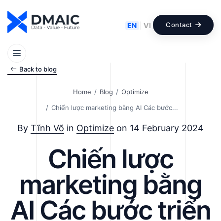
Contact
EN
|
VI
Back to blog
Home
Blog
Optimize
Chiến lược marketing bằng AI Các bước...
By
Tĩnh Võ
in
Optimize
on 14 February 2024
Chiến lược
marketing bằng
AI Các bước triển